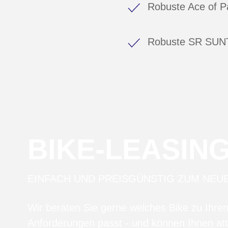
Robuste Ace of P
Robuste SR SUN
BIKE-LEASIN
EINFACH UND PREISGÜNSTIG ZUM NEU
Wir beraten Sie gerne welches Bike zu Ihre
Anforderungen passt - und können Ihnen att