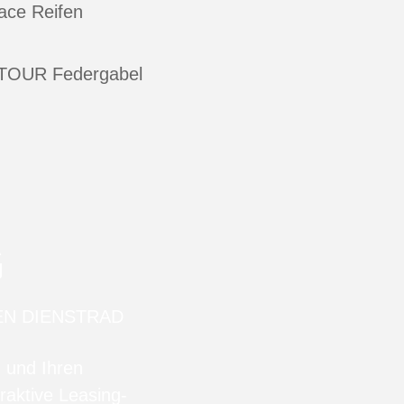
ace Reifen
TOUR Federgabel
G
EN DIENSTRAD
n und Ihren
raktive Leasing-